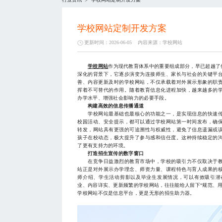
>
学校网站定制开发方案
更新时间：2026-06-05
内容来源：
学校网站
学校网站
作为现代教育体系中的重要组成部分，早已超越了
深化的背景下，它逐步演变为连接师生、家长与社会的关键平
善、内容更新及时的学校网站，不仅承载着对外展示形象的职
挥着不可替代的作用。随着教育信息化进程加快，越来越多的
办学水平、增强社会影响力的必要手段。
构建高效的信息传播通道
学校网站最基础也最核心的功能之一，是实现信息的快速传
校园活动、安全提示，都可以通过学校网站第一时间发布，确
转发，网站具有更强的可追溯性与权威性，避免了信息遗漏或
孩子在校动态，极大提升了参与感和信任度。这种持续稳定的
了更有支持力的环境。
打造招生宣传的数字窗口
在竞争日益激烈的教育市场中，学校的吸引力不仅取决于教
站正是对外展示办学理念、师资力量、课程特色与育人成果的
师介绍、学生活动剪影以及毕业生发展情况，可以有效吸引潜
业、内容详实、更新频繁的学校网站，往往能给人留下“规范、
学校网站不仅是信息平台，更是无形的招生助力器。