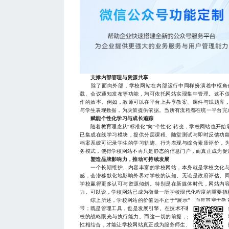
支撑内部管理与资源共享
除了面向外部，学校网站在内部运行中同样扮演着中枢角色
载、会议通知发布等功能，均可依托网站实现集中管理。这不
作的效率。例如，教师可以在平台上共享教案、课件与试题库
与学生表现数据，为决策提供依据。当所有流程都在统一平台完
赋能个性化学习与成长追踪
随着教育理念从“标准化”向“个性化”转变，学校网站也开始
已集成在线学习模块，提供分层课程、随堂测试与即时反馈功
档案系统可记录学生的学习轨迹、行为表现与综合素质评价，
务模式，使得学校网站不再只是静态的信息门户，而真正成为促
塑造品牌影响力，推动可持续发展
一个长期维护、内容丰富的学校网站，本身就是学校文化与
感，会潜移默化地影响外界对学校的认知。无论是政府评估、
学校赢得更多认可与资源倾斜。特别是在新媒体时代，网站内
力。可以说，学校网站已成为衡量一所学校现代化程度的重要指
综上所述，学校网站的价值远不止于“展示”，而是贯穿于教
带；既是管理工具，也是发展引擎。在技术不断进步的今天，如何
校的战略眼光与执行能力。而这一切的前提，是对网站功能的
性相结合，才能让学校网站真正成为服务师生、连接家庭、影响