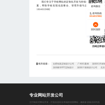
我们专注于学校网站的定制化开发与持续优化，致力于为各
案，帮助学校实现信息整合、管理升级与品牌塑造，让每
18140119082
咨询热线
咨询热线
17723342546
18140119082
回到顶部
回到顶部
扫码立即咨
相关链接：
合肥包装定制设计公司
广州H5案例
深圳H5开发
深圳教学PPT定制设计
深圳KV插画设计公司
北京
专业网站开发公司
主打响应式网站开发，打造自适应全终端的优质网站，确保多设备访问均流