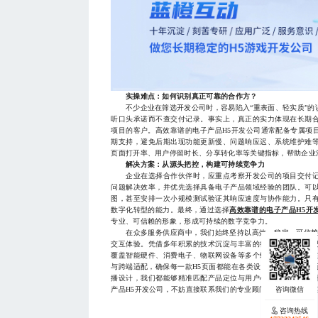
实操难点：如何识别真正可靠的合作方？
不少企业在筛选开发公司时，容易陷入“重表面、轻实质”的
听口头承诺而不查交付记录。事实上，真正的实力体现在长期
项目的客户。高效靠谱的电子产品H5开发公司通常配备专属项
期支持，避免后期出现功能更新慢、问题响应迟、系统维护难
页面打开率、用户停留时长、分享转化率等关键指标，帮助企业
解决方案：从源头把控，构建可持续竞争力
企业在选择合作伙伴时，应重点考察开发公司的项目交付记
问题解决效率，并优先选择具备电子产品领域经验的团队。可
图，甚至安排一次小规模测试验证其响应速度与协作能力。只
数字化转型的能力。最终，通过选择
高效靠谱的电子产品H5开
专业、可信赖的形象，形成可持续的数字竞争力。
在众多服务供应商中，我们始终坚持以高效、稳定、可信赖为
交互体验。凭借多年积累的技术沉淀与丰富的行业经验，我们
覆盖智能硬件、消费电子、物联网设备等多个细分领域。我们
与跨端适配，确保每一款H5页面都能在各类设备上流畅运行。
播设计，我们都能够精准匹配产品定位与用户心理，最大化提
产品H5开发公司，不妨直接联系我们的专业顾问，获取一对一方案支持
咨询热线
咨询热线