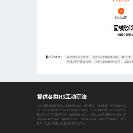
17723342546
17723342546
回到顶部
回到顶部
扫码立即咨
相关链接：
昆明动态推文设计
郑州H5游戏制作公司
H5开发
天津IP角色设计公司
苏州H5游戏制作公司
武汉V
提供各类H5互动玩法
一站式H5开发服务商，涵盖创意策划、设计开发、测试上线、售后维护全流
程。创意策划阶段结合营销目标与用户特点，打造独特方案；设计开发阶段
设计师与工程师协同工作，兼顾颜值与实力；测试上线阶段进行多终端、多
浏览器兼容性测试，确保顺利上线。团队响应高效，项目交付周期短、性价
比高，以客户满意为目标提升营销竞争力。