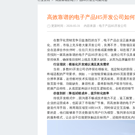
>
高效靠谱的电子产品H5开发公司如
更新时间：2026-05-31
内容来源：
电子产品H5开发公司
在数字化营销竞争日益激烈的当下，电子产品企业正越来越多
化。然而，市场上充斥着大量开发公司，良莠不齐，导致项目
业在选择合作伙伴时，往往只关注价格或案例数量，却忽视了
否找到一家高效靠谱的电子产品H5开发公司。这类公司不仅具
管控体系，确保项目按时上线且无重大缺陷，从而为品牌赢得市
行业现状：模板化开发难以满足真实需求
当前，多数H5开发公司仍停留在模板化、低定制化的阶段，
终端适配的严苛要求。例如，一款智能穿戴设备的H5页面需要
分辨率屏幕，这些都对技术实现提出了更高标准。而普通开发
致页面卡顿、功能缺失、兼容性差，最终影响用户留存与转化。
把握产品特性，从底层架构设计到交互逻辑优化，全程把控细节
价值剖析：降低试错成本，提升转化效率
传统开发模式中，因沟通不畅或技术能力不足，返工频繁，平
企业的运营成本，也延误了市场推广节奏。而高效靠谱的电子产
捷迭代等手段，将周期压缩至10到14天，同时保证交互流畅
要的是，他们能够基于历史数据与用户行为模型，预判潜在问
的服务模式，让企业不仅能更快触达目标用户，还能持续优化内