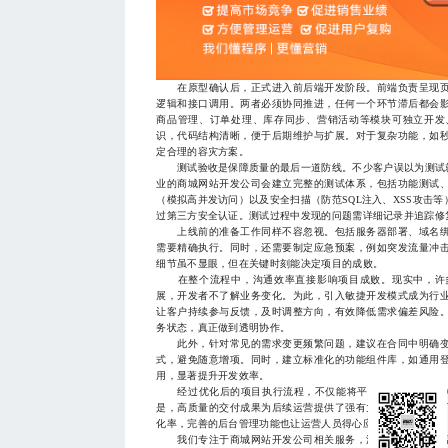
在原型确认后，正式进入前后端开发阶段。前端负责呈现页
逻辑和接口调用。两者必须协同推进，任何一个环节滞后都会
商品管理、订单处理、库存同步、营销活动等模块可独立开发
识，代码结构清晰，便于后期维护与扩展。对于复杂功能，如
定合理的容灾方案。
测试验收是保障质量的最后一道防线。不少客户误以为测试就
业的商城网站开发公司会建立完整的测试体系，包括功能测试
（模拟高并发访问）以及安全扫描（防范SQL注入、XSS攻击
过第三方安全认证。测试过程中发现的问题需详细记录并追踪修
上线前的准备工作同样不容忽视。包括服务器部署、域名绑
需要精确执行。同时，还需要制定应急预案，例如突发流量冲
细节虽不显眼，但在关键时刻能决定项目的成败。
在整个流程中，沟通效率直接影响项目成败。现实中，许多
展，开发者不了解业务变化。为此，引入敏捷开发模式成为行
让客户持续参与反馈，及时调整方向，有效降低需求偏差风险
务状态，真正做到透明协作。
此外，针对常见的需求变更频繁问题，建议在合同中明确变
式，避免随意增项。同时，建立标准化的功能组件库，如通用
用，显著提升开发效率。
经过优化后的项目执行流程，不仅能将平均开发周期压缩30
是，高质量的交付成果为后续运营提供了强有力支撑——稳定
化率，完善的后台管理功能也让运营人员得心应手。
我们专注于商城网站开发公司相关服务，深耕多年积累丰富