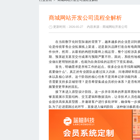
>
商城网站开发公司流程全解析
更新时间：2026-05-27
内容来源：
商城网站开发公司
在当前数字化转型加速的背景下，越来越多的企业意识到拥
论是传统零售企业拓展线上渠道，还是新兴品牌打造自有电商
作伙伴。然而，从最初的构想到最终上线运营，整个过程涉及
期、预算超支甚至交付成果与预期严重不符。因此，系统性地
业做出更明智的选择，也能为自身后续的运营打下坚实基础。
首先，明确需求是所有工作的起点。很多企业在寻找商城网站
底要做什么”。真正的专业团队会通过深入访谈、问卷调研和竞
体以及核心诉求。这个阶段的核心任务不是简单记录功能列表
否需要支持多店铺管理？是否希望集成会员积分体系？是否有
频繁变更带来的混乱。
接下来进入原型设计阶段。这一步并非简单的界面草图绘制
够直观展示页面结构、交互逻辑和数据流向，让非技术人员也
会提供高保真原型图，并邀请客户进行多轮评审，确保每一步
队为了赶进度跳过此环节，直接进入编码阶段，这种做法极易造