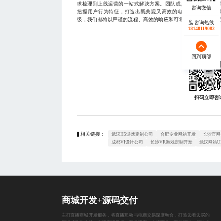
求梳理到上线运营的一站式解决方案。团队成员均来自一线互
把握用户行为特征，打造出既美观又高效的电商平台。无论您
级，我们都将以严谨的流程、高效的响应和可靠的质量，助力您的数字
咨询热线
咨询热线
17723342546
18140119082
回到顶部
回到顶部
扫码立即咨
相关链接：
武汉H5游戏定制公司
合肥专业网站开发
长沙官网
成都VI设计公司
长沙VR游戏定制开发
武汉网站U
商城开发+源码交付
主打直播商城开发服务，将直播互动与电商交易深度融合，打造边看边买的